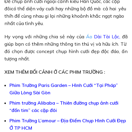
Để chụp ảnh cưới ngoại cảnh kiểu Hàn Quốc, các cặp
đôicó thể diện váy cuới hay những bộ đồ mà cả hai yêu
thíh để cùng nhau gi lại những khoảnh khắc ngọt ngào
nhất của tình yêu.
Hy vọng với những chia sẻ này của
Áo
Dài Tài Lộc
,
đã
giúp bạn có thêm những thông tin thú vị và hữu ích. Từ
đó chọn được concept chụp hình cưới đẹp độc đáo, ấn
tượng nhất.
XEM THÊM BỐI CẢNH Ở CÁC PHIM TRƯỜNG :
Phim Trường Paris Garden – Hình Cưới “Tại Pháp”
Giữa Lòng Sài Gòn
Phim trường Alibaba – Thiên đường chụp ảnh cưới
“đốn tim” các cặp đôi
Phim Trường L’amour – Địa Điểm Chụp Hình Cưới Đẹp
Ở TP HCM