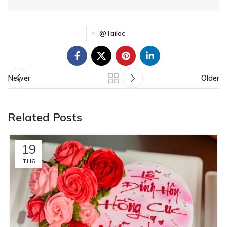
@tailoc
Newer
Older
Related Posts
19
TH6